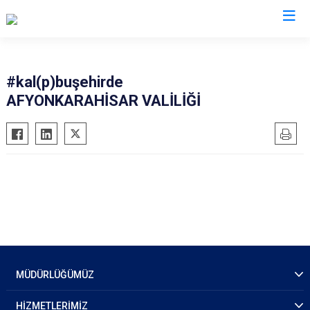
#kal(p)buşehirde
AFYONKARAHİSAR VALİLİĞİ
MÜDÜRLÜĞÜMÜZ
HİZMETLERİMİZ